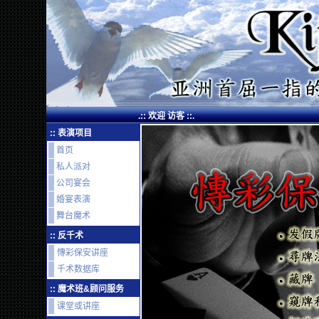
.:: 欢迎 访客 ::.
:: 表演项目
首页
私人派对
公司宴会
婚宴表演
舞台魔术
:: 反千术
慱彩保安讲座
千术数据库
:: 魔术班&顾问服务
课堂或讲座