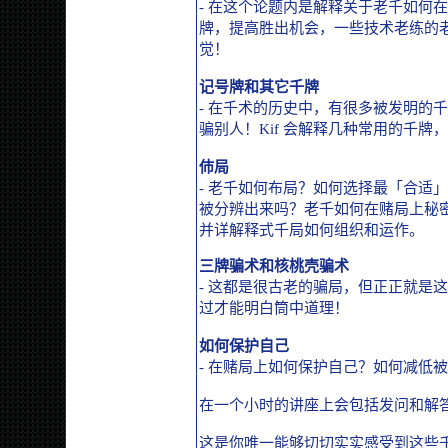
- 在这个论题内是解释关于老千如何
牌，提高胜出机会，一些技术老练的
觉！
记号牌和其它千牌
- 在千术的历史中，有很多被发明的
骗别人！Kif 会解释几种常用的千牌
伂局
- 老千如何布局？如何选择最「合适
被分辨出来吗？老千如何在赌局上秘密沟
并详解释式千局如何组织和运作。
三牌骗术和核桃壳骗术
- 这都是很古老的骗局，但正正就是
过才能明白筒中道理！
如何保护自己
- 在赌局上如何保护自己？如何减低被
在一个小时的讲座上会包括发问和解
这是你唯一能够切切实实感受到这些