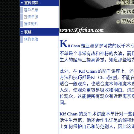
:: 宣传资料
客戶名單
宣传单张
宣传短片
:: 联络
预约表演
K
是亚洲翏翏可数的反千术
if Chan
不单是个非常有趣和神秘的表演，而
生人的赌局上提高警觉，知道那些地
此外，在
Kif Chan
的防千讲座上，还
方法和技巧都是Kif Chan独创，
适合一般观众，也适合魔术师和魔术
入深，使观众更容易吸收和明白。讲
位观众，这能使所有观众有近距离亲
间。
Kif Chan
的反千术讲座不单针对一些
活生生示范，他还会作出详尽的解释
上如何保护自己和防范别人，因此这