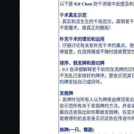
以下是
Kif Chan
防千讲座中会提及和
千术真实示范
- 真实和活生生的千局范示，真明老
不是魔术，是真正的駶局！
朴克千术的理论和运用
- 仔细讨论有关系朴克千术的重点，
得留意，在选择赌或不赌时提高警觉
排序、假发牌和假切牌
- Kif 会详细解释老千如何在洗牌
不洗乱已安排好的牌序，更会示范其
的牌发给自己或同伴。
发假牌
- 发牌时当所有人以为牌是由牌顶发出
会示范所有关于发假牌的方法，并会
最后还会指出如何看破发假牌。在亚
是难得的机会亲身见识这些在传说中
换牌(一只、整副)